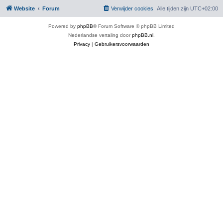
Website
Forum
Verwijder cookies
Alle tijden zijn
UTC+02:00
Powered by
phpBB
® Forum Software © phpBB Limited
Nederlandse vertaling door
phpBB.nl
.
Privacy
|
Gebruikersvoorwaarden