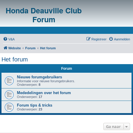
Honda Deauville Club
Forum
V&A
Registreer
Aanmelden
Website
Forum
Het forum
Het forum
Forum
Nieuwe forumgebruikers
Informatie voor nieuwe forumgebruikers.
Onderwerpen:
8
Mededelingen over het forum
Onderwerpen:
17
Forum tips & tricks
Onderwerpen:
23
Ga naar