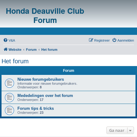
Honda Deauville Club
Forum
V&A
Registreer
Aanmelden
Website
Forum
Het forum
Het forum
Forum
Nieuwe forumgebruikers
Informatie voor nieuwe forumgebruikers.
Onderwerpen:
8
Mededelingen over het forum
Onderwerpen:
17
Forum tips & tricks
Onderwerpen:
23
Ga naar