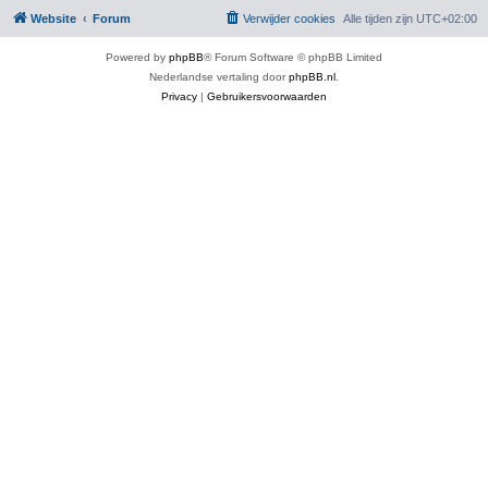
Website
Forum
Verwijder cookies
Alle tijden zijn
UTC+02:00
Powered by
phpBB
® Forum Software © phpBB Limited
Nederlandse vertaling door
phpBB.nl
.
Privacy
|
Gebruikersvoorwaarden