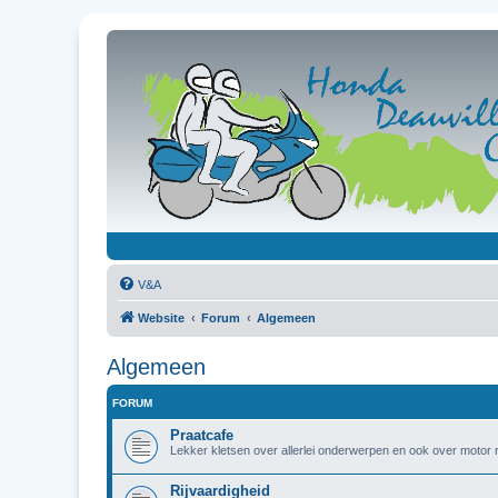
V&A
Website
Forum
Algemeen
Algemeen
FORUM
Praatcafe
Lekker kletsen over allerlei onderwerpen en ook over motor r
Rijvaardigheid