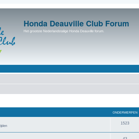
Honda Deauville Club Forum
Het grootste Nederlandstalige Honda Deauville forum.
ONDERWERPEN
1523
ijden
43