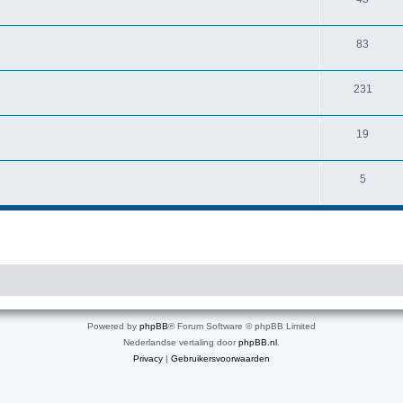
83
231
19
5
Powered by
phpBB
® Forum Software © phpBB Limited
Nederlandse vertaling door
phpBB.nl
.
Privacy
|
Gebruikersvoorwaarden