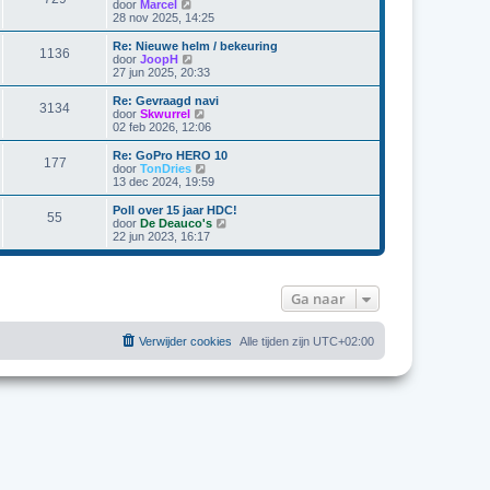
j
B
door
Marcel
k
e
28 nov 2025, 14:25
l
k
a
i
Re: Nieuwe helm / bekeuring
1136
a
j
B
door
JoopH
t
k
e
27 jun 2025, 20:33
s
l
k
t
a
i
Re: Gevraagd navi
e
3134
a
j
B
door
Skwurrel
b
t
k
e
02 feb 2026, 12:06
e
s
l
k
r
t
a
i
Re: GoPro HERO 10
i
e
177
a
j
B
door
TonDries
c
b
t
k
e
13 dec 2024, 19:59
h
e
s
l
k
t
r
t
a
i
Poll over 15 jaar HDC!
i
e
55
a
j
B
door
De Deauco's
c
b
t
k
e
22 jun 2023, 16:17
h
e
s
l
k
t
r
t
a
i
i
e
a
j
c
b
t
k
h
Ga naar
e
s
l
t
r
t
a
i
e
a
c
b
t
Verwijder cookies
Alle tijden zijn
UTC+02:00
h
e
s
t
r
t
i
e
c
b
h
e
t
r
i
c
h
t