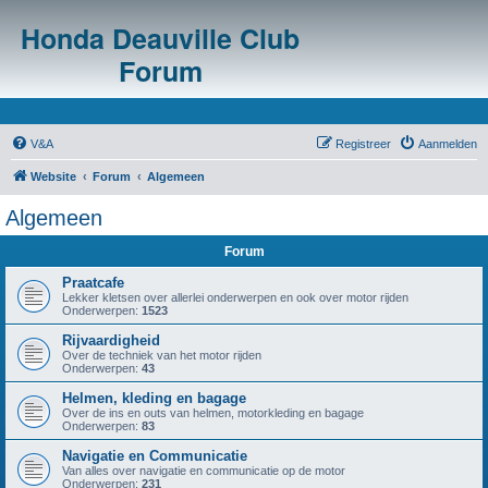
Honda Deauville Club
Forum
V&A
Registreer
Aanmelden
Website
Forum
Algemeen
Algemeen
Forum
Praatcafe
Lekker kletsen over allerlei onderwerpen en ook over motor rijden
Onderwerpen:
1523
Rijvaardigheid
Over de techniek van het motor rijden
Onderwerpen:
43
Helmen, kleding en bagage
Over de ins en outs van helmen, motorkleding en bagage
Onderwerpen:
83
Navigatie en Communicatie
Van alles over navigatie en communicatie op de motor
Onderwerpen:
231