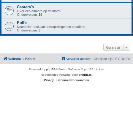
Camera's
Over een camera op de motor
Onderwerpen:
19
Poll's
Neem hier deel aan opiniepeilingen en enquêtes.
Onderwerpen:
5
Ga naar
Website
Forum
Verwijder cookies
Alle tijden zijn
UTC+02:00
Powered by
phpBB
® Forum Software © phpBB Limited
Nederlandse vertaling door
phpBB.nl
.
Privacy
|
Gebruikersvoorwaarden