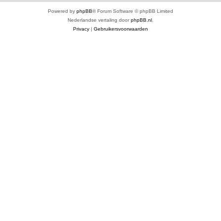
Powered by
phpBB
® Forum Software © phpBB Limited
Nederlandse vertaling door
phpBB.nl
.
Privacy
|
Gebruikersvoorwaarden