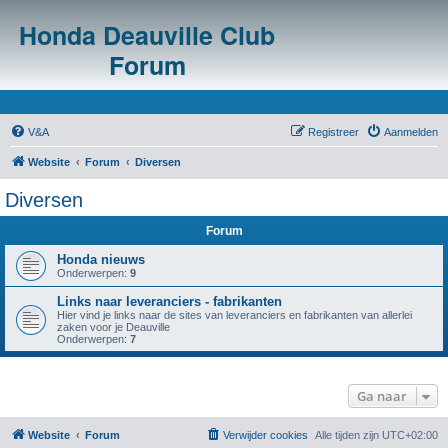
Honda Deauville Club
Forum
V&A
Registreer
Aanmelden
Website
Forum
Diversen
Diversen
Forum
Honda nieuws
Onderwerpen:
9
Links naar leveranciers - fabrikanten
Hier vind je links naar de sites van leveranciers en fabrikanten van allerlei
zaken voor je Deauville
Onderwerpen:
7
Ga naar
Website
Forum
Verwijder cookies
Alle tijden zijn
UTC+02:00