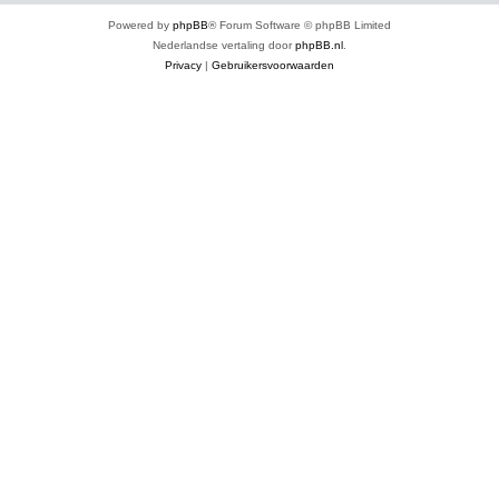
Powered by
phpBB
® Forum Software © phpBB Limited
Nederlandse vertaling door
phpBB.nl
.
Privacy
|
Gebruikersvoorwaarden