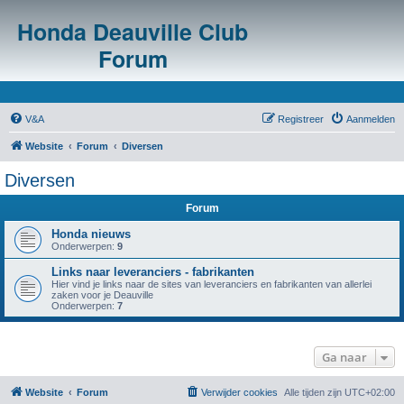
Honda Deauville Club
Forum
V&A
Registreer
Aanmelden
Website
Forum
Diversen
Diversen
Forum
Honda nieuws
Onderwerpen:
9
Links naar leveranciers - fabrikanten
Hier vind je links naar de sites van leveranciers en fabrikanten van allerlei
zaken voor je Deauville
Onderwerpen:
7
Ga naar
Website
Forum
Verwijder cookies
Alle tijden zijn
UTC+02:00