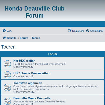
Honda Deauville Club
Forum
V&A
Registreer
Aanmelden
Website
Forum
Toeren
Toeren
Forum
Het HDC-treffen
Het HDC-treffen is toegankelijk voor iedereen.
Onderwerpen:
23
HDC Goede Doelen ritten
Onderwerpen:
15
Toerritten algemeen
Over toeren in het algemeen waaronder ook zelf georganiseerde routes en
routes van andere organisaties
Onderwerpen:
113
Deauville Meets Deauville
Alles over de internationale Deauville Treffens
Onderwerpen:
19