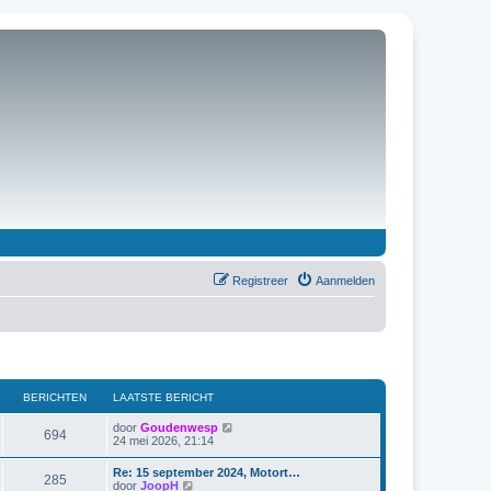
Registreer
Aanmelden
BERICHTEN
LAATSTE BERICHT
B
door
Goudenwesp
694
e
24 mei 2026, 21:14
k
i
Re: 15 september 2024, Motort…
285
j
B
door
JoopH