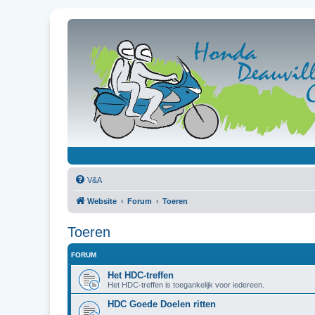
V&A
Website
Forum
Toeren
Toeren
FORUM
Het HDC-treffen
Het HDC-treffen is toegankelijk voor iedereen.
HDC Goede Doelen ritten