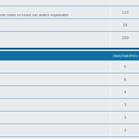
113
rde routes en routes van andere organisaties
19
100
ONDERWERPEN
6
6
4
3
3
3