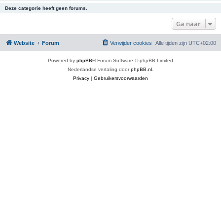
Deze categorie heeft geen forums.
Ga naar
Website
Forum
Verwijder cookies
Alle tijden zijn
UTC+02:00
Powered by
phpBB
® Forum Software © phpBB Limited
Nederlandse vertaling door
phpBB.nl
.
Privacy
|
Gebruikersvoorwaarden