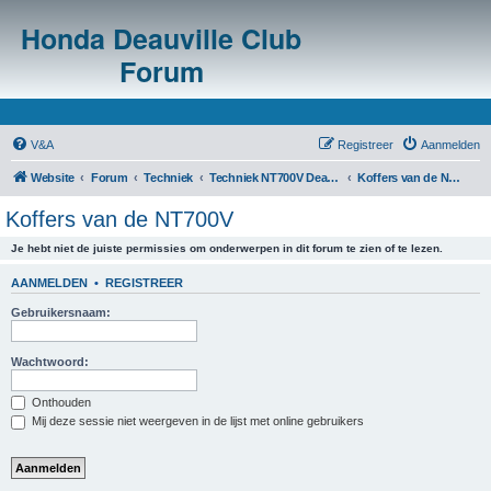
Honda Deauville Club
Forum
V&A
Registreer
Aanmelden
Website
Forum
Techniek
Techniek NT700V Deauville
Koffers van de NT700V
Koffers van de NT700V
Je hebt niet de juiste permissies om onderwerpen in dit forum te zien of te lezen.
AANMELDEN
•
REGISTREER
Gebruikersnaam:
Wachtwoord:
Onthouden
Mij deze sessie niet weergeven in de lijst met online gebruikers