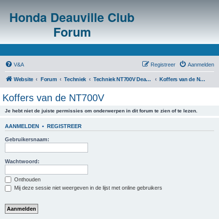
Honda Deauville Club
Forum
V&A
Registreer
Aanmelden
Website
Forum
Techniek
Techniek NT700V Deauville
Koffers van de NT700V
Koffers van de NT700V
Je hebt niet de juiste permissies om onderwerpen in dit forum te zien of te lezen.
AANMELDEN
•
REGISTREER
Gebruikersnaam:
Wachtwoord:
Onthouden
Mij deze sessie niet weergeven in de lijst met online gebruikers