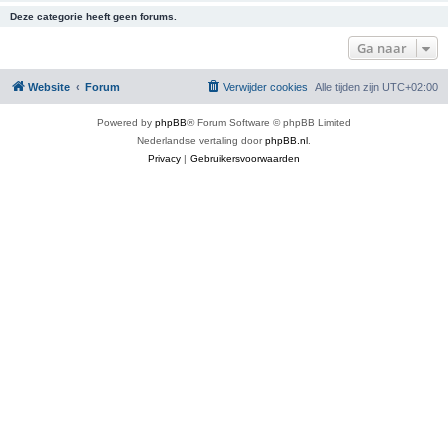
Deze categorie heeft geen forums.
Ga naar
Website
Forum
Verwijder cookies
Alle tijden zijn
UTC+02:00
Powered by
phpBB
® Forum Software © phpBB Limited
Nederlandse vertaling door
phpBB.nl
.
Privacy
|
Gebruikersvoorwaarden