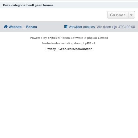
Deze categorie heeft geen forums.
Ga naar
Website
Forum
Verwijder cookies
Alle tijden zijn
UTC+02:00
Powered by
phpBB
® Forum Software © phpBB Limited
Nederlandse vertaling door
phpBB.nl
.
Privacy
|
Gebruikersvoorwaarden