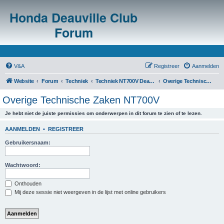
Honda Deauville Club
Forum
V&A
Registreer
Aanmelden
Website
Forum
Techniek
Techniek NT700V Deauville
Overige Technische Zaken NT700V
Overige Technische Zaken NT700V
Je hebt niet de juiste permissies om onderwerpen in dit forum te zien of te lezen.
AANMELDEN
•
REGISTREER
Gebruikersnaam:
Wachtwoord:
Onthouden
Mij deze sessie niet weergeven in de lijst met online gebruikers