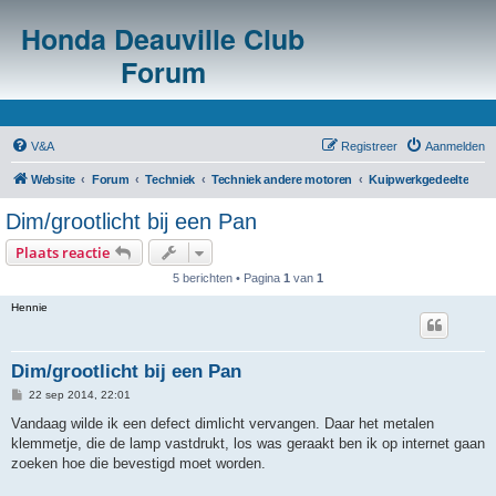
Honda Deauville Club
Forum
V&A
Registreer
Aanmelden
Website
Forum
Techniek
Techniek andere motoren
Kuipwerkgedeelte
Dim/grootlicht bij een Pan
Plaats reactie
5 berichten • Pagina
1
van
1
Hennie
Dim/grootlicht bij een Pan
B
22 sep 2014, 22:01
e
r
Vandaag wilde ik een defect dimlicht vervangen. Daar het metalen
i
klemmetje, die de lamp vastdrukt, los was geraakt ben ik op internet gaan
c
h
zoeken hoe die bevestigd moet worden.
t