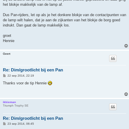
het blokje makkelijk van de lamp af.
Dus Pan-rijders, let op als je het donkere blokje van de contactpunten van
de lamp wilt halen, dat je aan de zijkanten van het blokje de borg goed
indrukt. Dan gaat de lamp makkelijk los.
groet
Hennie
Geert
Re: Dim/grootlicht bij een Pan
B
22 sep 2014, 22:19
e
r
Thanks voor de tip Hennie
i
c
h
t
ikkieman
Triumph Trophy SE
Re: Dim/grootlicht bij een Pan
B
23 sep 2014, 06:45
e