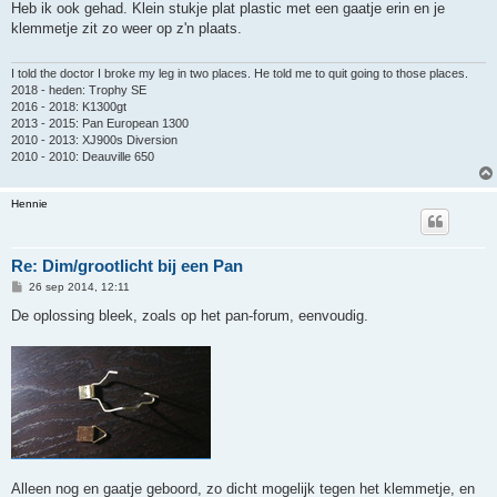
r
Heb ik ook gehad. Klein stukje plat plastic met een gaatje erin en je
i
klemmetje zit zo weer op z'n plaats.
c
h
t
I told the doctor I broke my leg in two places. He told me to quit going to those places.
2018 - heden: Trophy SE
2016 - 2018: K1300gt
2013 - 2015: Pan European 1300
2010 - 2013: XJ900s Diversion
2010 - 2010: Deauville 650
Hennie
Re: Dim/grootlicht bij een Pan
B
26 sep 2014, 12:11
e
r
De oplossing bleek, zoals op het pan-forum, eenvoudig.
i
c
h
t
Alleen nog en gaatje geboord, zo dicht mogelijk tegen het klemmetje, en