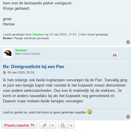
hem met de bestaande parker vastgezet.
Klusje geklaard.
groet
Hennie
Laatst gewijzigd door
Stephan
op 13 mar 2015, 17:57, 1 keer totaal gewijzigd.
Reden:
Plaatje zichtbaar gemaakt.
Stephan
Moto Guzzi Stelvio
Re: Dim/grootlicht bij een Pan
B
09 mar 2020, 20:52
e
r
Ik heb onlangs ook beide koplampen vervangen bij de Pan. Toevallig ging
i
er juist een lampje kapot vlak voordat ik het kuipwerk moest demonteren
c
h
voor andere werkzaamheden. Dus kon ik makkelijk bij de stekkers. Je
t
komt er anders nauwelijks bij als het kuipwerk nog gemonteerd zit.
Daarom maar meteen beide lampjes vervangen.
Leef en geniet nu, want het leven is geen generale repetitie.
Plaats reactie