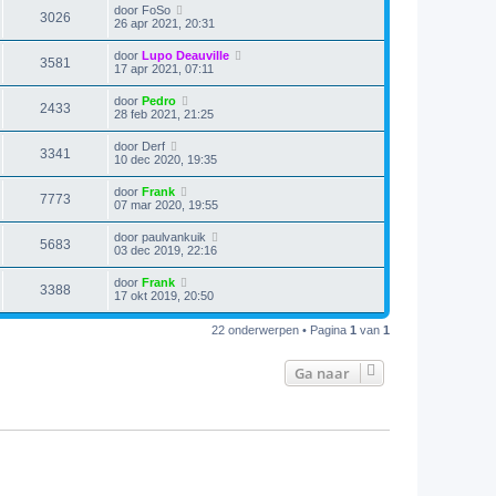
door
FoSo
3026
26 apr 2021, 20:31
door
Lupo Deauville
3581
17 apr 2021, 07:11
door
Pedro
2433
28 feb 2021, 21:25
door
Derf
3341
10 dec 2020, 19:35
door
Frank
7773
07 mar 2020, 19:55
door
paulvankuik
5683
03 dec 2019, 22:16
door
Frank
3388
17 okt 2019, 20:50
22 onderwerpen • Pagina
1
van
1
Ga naar