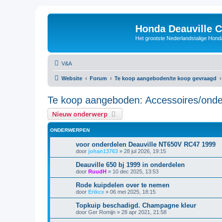
Honda Deauville 
Het grootste Nederlandstalige Honda
V&A
Website
Forum
Te koop aangeboden/te koop gevraagd
Te koop aangeboden: Accessoires/onde
Nieuw onderwerp
ONDERWERPEN
voor onderdelen Deauville NT650V RC47 1999
door
johan13763
»
28 jul 2026, 19:15
Deauville 650 bj 1999 in onderdelen
door
RuudH
»
10 dec 2025, 13:53
Rode kuipdelen over te nemen
door
Erikcx
»
06 mei 2025, 18:15
Topkuip beschadigd. Champagne kleur
door
Ger Romijn
»
28 apr 2021, 21:58