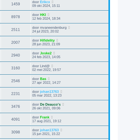
door
Erikcx
1459
09 okt 2024, 15:11
door
HKI
8978
12 feb 2024, 18:34
door
mvaneendenburg
2511
24 jul 2023, 20:02
door
Hifidelity
2007
28 jun 2023, 21:09
door
Joske2
2940
24 feb 2023, 14:05
door
Lind@
3160
02 mei 2022, 19:57
door
Bas
2546
27 apr 2022, 14:27
door
johan13763
2231
05 mar 2022, 13:23
door
De Deauco's
3476
26 okt 2021, 09:06
door
Frank
4091
17 aug 2021, 19:12
door
johan13763
3098
15 jun 2021, 15:22