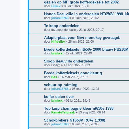
gezien op MP grote kofferdeksels tot 2002
door
Erikcx
»
09 okt 2024, 15:11
Honda Deauville in onderdelen NT650V 1998 1
door
johan13763
»
09 sep 2020, 20:52
Te koop onderdelen
door
mvaneendenburg
»
21 jul 2023, 20:17
Adapterplaat voor Givi monokey gevraagd.
door
Hifidelity
»
28 jun 2023, 21:09
Brede kofferdeksels nt650v 2000 blauw PB230M
door
brinkcx
»
22 okt 2021, 22:49
Sloop deauville onderdelen
door
Lind@
»
17 apr 2022, 13:33
Brede kofferdeksels goudkleurig
door
Bas
»
26 mar 2022, 20:19
schuur op ruiming
door
johan13763
»
05 mar 2022, 13:23
koffer delen over
door
brinkcx
»
01 jul 2021, 19:49
Top kuip champagne kleur nt650v 1998
door
RenateTerbraak
»
13 aug 2021, 08:14
Schokbrekers NT650V RC47 (1998)
door
johan13763
»
06 mei 2021, 20:05