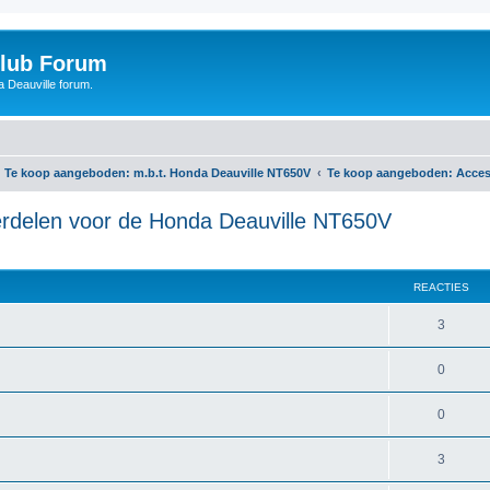
Club Forum
 Deauville forum.
Te koop aangeboden: m.b.t. Honda Deauville NT650V
Te koop aangeboden: Acces
rdelen voor de Honda Deauville NT650V
REACTIES
3
0
0
3