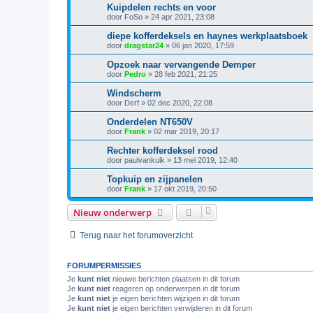
Kuipdelen rechts en voor
door
FoSo
»
24 apr 2021, 23:08
diepe kofferdeksels en haynes werkplaatsboek
door
dragstar24
»
06 jan 2020, 17:59
Opzoek naar vervangende Demper
door
Pedro
»
28 feb 2021, 21:25
Windscherm
door
Derf
»
02 dec 2020, 22:08
Onderdelen NT650V
door
Frank
»
02 mar 2019, 20:17
Rechter kofferdeksel rood
door
paulvankuik
»
13 mei 2019, 12:40
Topkuip en zijpanelen
door
Frank
»
17 okt 2019, 20:50
Nieuw onderwerp
Terug naar het forumoverzicht
FORUMPERMISSIES
Je
kunt niet
nieuwe berichten plaatsen in dit forum
Je
kunt niet
reageren op onderwerpen in dit forum
Je
kunt niet
je eigen berichten wijzigen in dit forum
Je
kunt niet
je eigen berichten verwijderen in dit forum