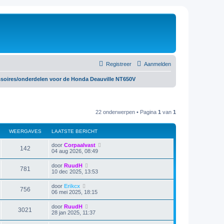
Registreer
Aanmelden
soires/onderdelen voor de Honda Deauville NT650V
22 onderwerpen • Pagina
1
van
1
WEERGAVES
LAATSTE BERICHT
door
Corpaalvast
142
04 aug 2026, 08:49
door
RuudH
781
10 dec 2025, 13:53
door
Erikcx
756
06 mei 2025, 18:15
door
RuudH
3021
28 jan 2025, 11:37