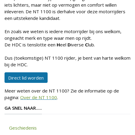
iets lichters, maar niet op vermogen en comfort willen
inleveren. De NT 1100 is derhalve voor deze motorrijders
een uitstekende kandidaat.
En zoals we weten is iedere motorrijder bij ons welkom,
ongeacht merk en type waar men op rijdt.
De HDC is tenslotte een
H
eel
D
iverse
C
lub.
Dus (toekomstige) NT 1100 rijder, je bent van harte welkom
bij de HDC.
Direct lid worden
Meer weten over de NT 1100? Zie de informatie op de
pagina:
Over de NT 1100
.
GA SNEL NAAR.....
Geschiedenis